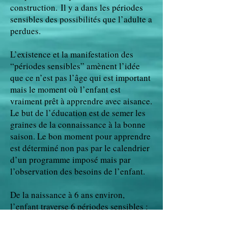
construction. Il y a dans les périodes
sensibles des possibilités que l’adulte a
perdues.
L’existence et la manifestation des
“périodes sensibles” amènent l’idée
que ce n’est pas l’âge qui est important
mais le moment où l’enfant est
vraiment prêt à apprendre avec aisance.
Le but de l’éducation est de semer les
graines de la connaissance à la bonne
saison. Le bon moment pour apprendre
est déterminé non pas par le calendrier
d’un programme imposé mais par
l’observation des besoins de l’enfant.
De la naissance à 6 ans environ,
l’enfant traverse 6 périodes sensibles :
• la période sensible du langage (plus